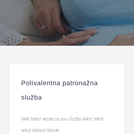
Polivalentna patronažna
služba
Neki tekst vezan za ovu sluzbu tekst tekst
tekst tektest kteskt