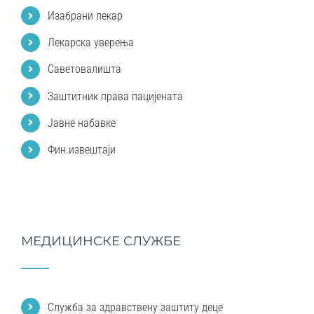
Изабрани лекар
Лекарска уверења
Саветовалишта
Заштитник права пацијената
Јавне набавке
Фин.извештаји
МЕДИЦИНСКЕ СЛУЖБЕ
Служба за здравствену заштиту деце