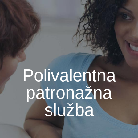
Polivalentna
patronažna
služba