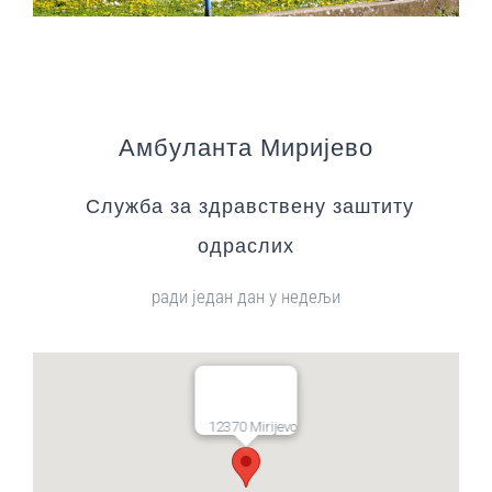
Амбуланта Миријево
Служба за здравствену заштиту
одраслих
ради један дан у недељи
12370 Mirijevo