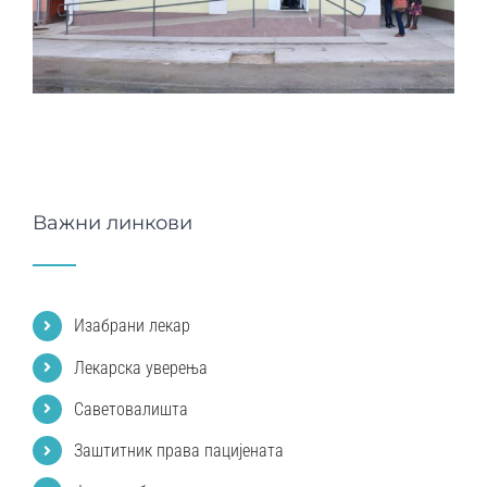
Важни линкови
Изабрани лекар
Лекарска уверења
Саветовалишта
Заштитник права пацијената