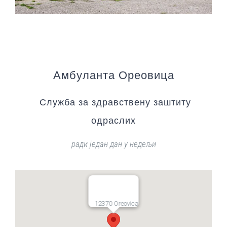
Амбуланта Ореовица
Служба за здравствену заштиту
одраслих
ради један дан у недељи
12370 Oreovica