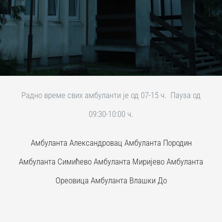
Радно време свих амбуланти је од 07-15 ч. Пауза од
09:30-10:00 ч.
Амбуланта Александровац
Амбуланта Породин
Амбуланта Симићево
Амбуланта Миријево
Амбуланта
Ореовица
Амбуланта Влашки До